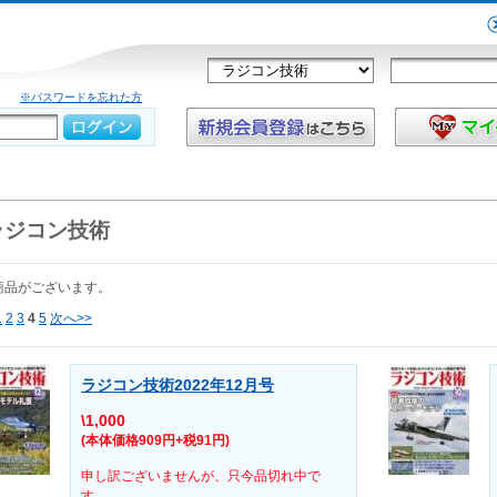
※パスワードを忘れた方
ラジコン技術
商品がございます。
1
2
3
4
5
次へ>>
ラジコン技術2022年12月号
\1,000
(本体価格909円+税91円)
申し訳ございませんが、只今品切れ中で
す。