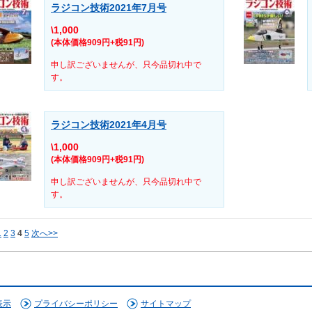
ラジコン技術2021年7月号
\1,000
(本体価格909円+税91円)
申し訳ございませんが、只今品切れ中で
す。
ラジコン技術2021年4月号
\1,000
(本体価格909円+税91円)
申し訳ございませんが、只今品切れ中で
す。
1
2
3
4
5
次へ>>
表示
プライバシーポリシー
サイトマップ