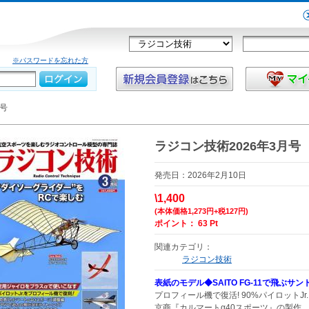
※パスワードを忘れた方
月号
ラジコン技術2026年3月号
発売日：2026年2月10日
\1,400
(本体価格1,273円+税127円)
ポイント： 63 Pt
関連カテゴリ：
ラジコン技術
表紙のモデル◆SAITO FG-11で飛ぶ
プロフィール機で復活! 90%パイロットJr
京商『カルマートα40スポーツ』の製作 