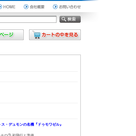
サントス・デュモンの名機『ドゥモワゼル』
.
その③ 初飛行と準備