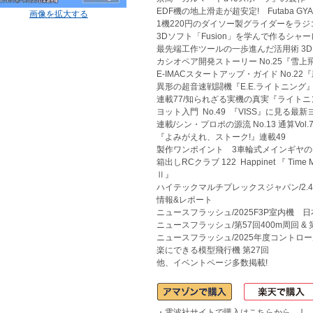
EDF機の地上滑走が超安定! Futaba G
画像を拡大する
1機220円のダイソー製グライダーをラジ
3Dソフト「Fusion」を学んで作るシャ
最先端工作ツールの一歩進んだ活用術 
カシオペア開発ストーリー No.25『雪上
E-IMACスタートアップ・ガイド No.2
異形の超音速戦闘機『E.E.ライトニング
連載77/知られざる実機の真実『ライト
ヨット入門 No.49 『VISS』に見る最
連載/シン・プロポの源流 No.13 通算Vo
『よみがえれ、ストーク!』連載49
製作ワンポイント 3車輪式メインギヤ
箱出しRCクラブ 122 Happinet 『 Time Ma
Ⅱ』
ハイテックマルチプレックスジャパン/2.4GHz 
情報&レポート
ニュースフラッシュ/2025F3P室内機 
ニュースフラッシュ/第57回400m周回 
ニュースフラッシュ/2025年度コントロ
楽にできる模型飛行機 第27回
他、イベントページ多数掲載!
↓
・電波社サイトで購入はこちらから