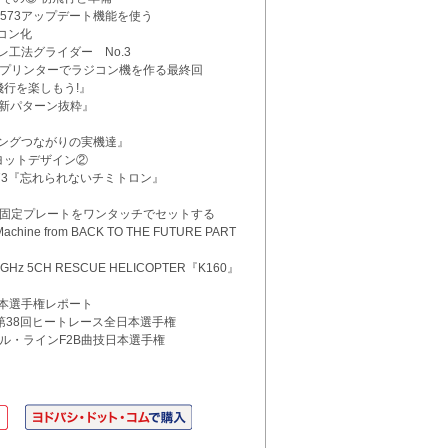
YA573アップデート機能を使う
コン化
ーレ工法グライダー No.3
3Dプリンターでラジコン機を作る最終回
飛行を楽しもう!』
2『新パターン抜粋』
』
ニングつながりの実機達』
新ヨットデザイン②
l.73『忘れられないチミトロン』
の固定プレートをワンタッチでセットする
chine from BACK TO THE FUTURE PART
5CH RESCUE HELICOPTER『K160』
日本選手権レポート
& 第38回ヒートレース全日本選手権
ール・ラインF2B曲技日本選手権