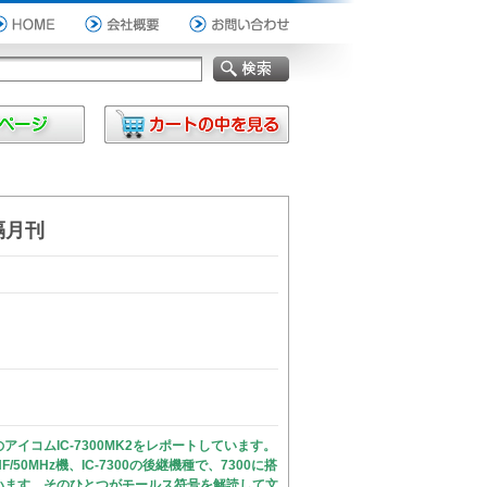
 隔月刊
コムIC-7300MK2をレポートしています。
50MHz機、IC-7300の後継機種で、7300に搭
います。そのひとつがモールス符号を解読して文