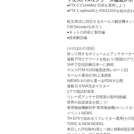
●FTX-1で144MHz SSBを運用しよう
●FTX-1 optima50とATAS120Aを
欧文/和文に対応するモールス解読機キッ
CW Decoderを作ろう
●キットの内容と製作編
●技術解説編
(そのほかの項目)
知って得するボリュームとアッテネーター
連載 FT8でアワードを狙おう!:韓国のア
SHFで交信距離日本一に挑戦
ヤエスFTM-510D徹底使用レポート[2]
モールス通信(CW)上達講座
WIEWS-Xの持ち運べるPDN大公開
連載 D-STAR完全マスター
1アマ国試対策室
リレー式アンテナ切替器の製作[後編]
世界の短波放送を聴こう!
軍用無線機解剖学:軍用無線機のハンドセット
イベントNEWS
TH-D75で始めるリフレクター運用[その5]
TOPIC & NEW MODEL
来日したDX(海外)局と一緒に移動&固