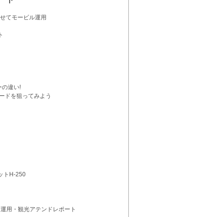
組み合わせてモービル運用
ト
の違い!
ワードを狙ってみよう
H-250
定局運用・観光アテンドレポート