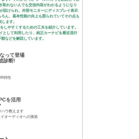
聞き取れない人でも交信内容がわかるようになり
子が設けられ、外部モニターにディスプレイ表示
ちろん、基本性能の向上も図られていてその点も
説します。
用をしやすくするための工夫を紹介しています。
レイとして利用したり、純正カーナビを最近流行
手順などを解説しています。
となって登場
総診断!
DR特性
PCを活用
ク
ウハウ教えます
レイオーディオへの換装
ポート