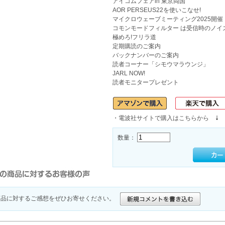
アイコムフェアin 東京両国
AOR PERSEUS22を使いこなせ!
マイクロウェーブミーティング2025開催
コモンモードフィルター は受信時のノイ
極めろ!フリラ道
定期購読のご案内
バックナンバーのご案内
読者コーナー「シモウマラウンジ」
JARL NOW!
読者モニタープレゼント
↓
・電波社サイトで購入はこちらから
数量：
商品に対するご感想をぜひお寄せください。