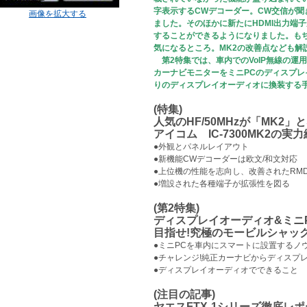
字表示するCWデコーダー。CW交信が
画像を拡大する
ました。そのほかに新たにHDMI出力端
することができるようになりました。も
気になるところ。MK2の改善点なども解
第2特集では、車内でのVoIP無線の運
カーナビモニターをミニPCのディスプ
りのディスプレイオーディオに換装する
(特集)
人気のHF/50MHzが「MK2」
アイコム IC-7300MK2の実力
●外観とパネルレイアウト
●新機能CWデコーダーは欧文/和文対応
●上位機の性能を志向し、改善されたRM
●増設された各種端子が拡張性を図る
(第2特集)
ディスプレイオーディオ&ミニ
目指せ!究極のモービルシャッ
●ミニPCを車内にスマートに設置するノ
●チャレンジ!純正カーナビからディスプ
●ディスプレイオーディオでできること
(注目の記事)
ヤエスFTX-1シリーズ徹底レ