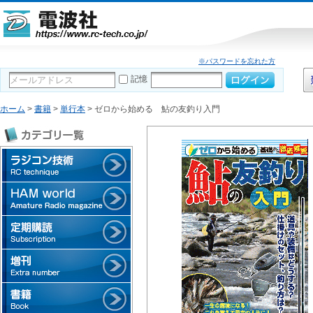
※パスワードを忘れた方
記憶
ホーム
>
書籍
>
単行本
> ゼロから始める 鮎の友釣り入門