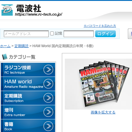
※パスワードを忘れた方
記憶
ホーム
>
定期購読
> HAM World 国内定期購読(1年間・6冊)
画像を拡大する