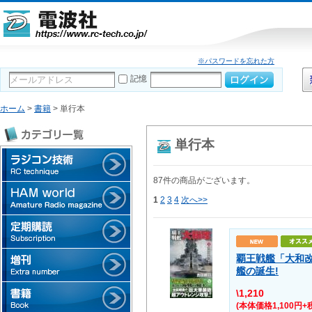
※パスワードを忘れた方
記憶
ホーム
>
書籍
> 単行本
単行本
87件の商品がございます。
1
2
3
4
次へ>>
覇王戦艦「大和
艦の誕生!
\1,210
(本体価格1,100円+