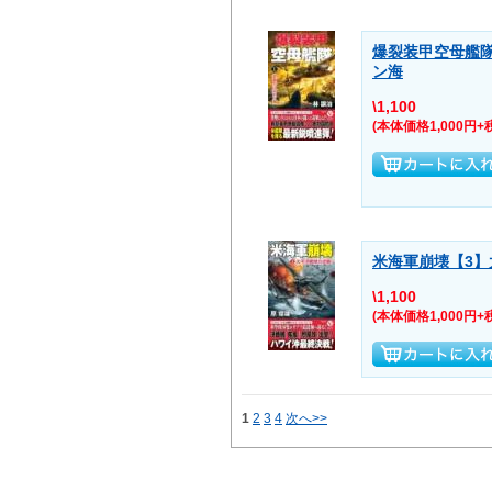
爆裂装甲空母艦
ン海
\1,100
(本体価格1,000円+
米海軍崩壊【3】
\1,100
(本体価格1,000円+
1
2
3
4
次へ>>